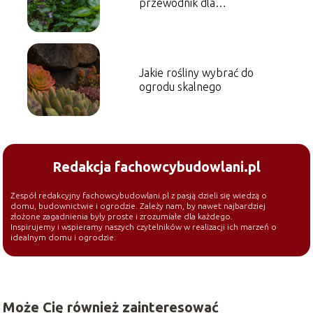
przewodnik dla
początkujących
Jakie rośliny wybrać do
ogrodu skalnego
Redakcja fachowcybudowlani.pl
Zespół redakcyjny fachowcybudowlani.pl z pasją dzieli się wiedzą o
domu, budownictwie i ogrodzie. Zależy nam, by nawet najbardziej
złożone zagadnienia były proste i zrozumiałe dla każdego.
Inspirujemy i wspieramy naszych czytelników w realizacji ich marzeń o
idealnym domu i ogrodzie.
Może Cię również zainteresować