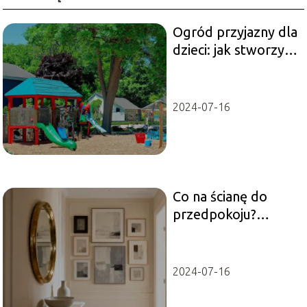
Ogród przyjazny dla
dzieci: jak stworzyć
bezpieczną
przestrzeń do
zabawy
2024-07-16
Co na ścianę do
przedpokoju?
Pomysły na modną
aranżację
2024-07-16