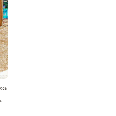
mogą
.