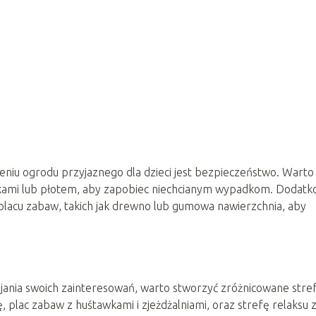
niu ogrodu przyjaznego dla dzieci jest bezpieczeństwo. Warto
kami lub płotem, aby zapobiec niechcianym wypadkom. Dodatk
lacu zabaw, takich jak drewno lub gumowa nawierzchnia, aby
wijania swoich zainteresowań, warto stworzyć zróżnicowane stre
, plac zabaw z huśtawkami i zjeżdżalniami, oraz strefę relaksu 