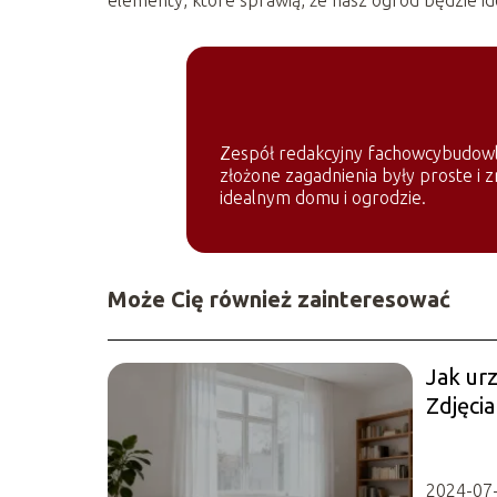
Zespół redakcyjny fachowcybudowlan
złożone zagadnienia były proste i z
idealnym domu i ogrodzie.
Może Cię również zainteresować
Jak urz
Zdjęcia
2024-07