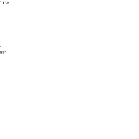
asu w
o
ast
.