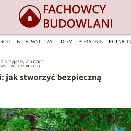
GRÓD
BUDOWNICTWO
DOM
PORADNIK
ROLNIC
d przyjazny dla dzieci:
stworzyć bezpieczną
strzeń do zabawy
i: jak stworzyć bezpieczną