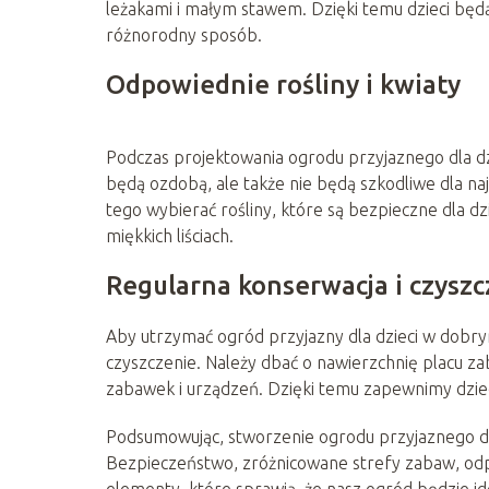
leżakami i małym stawem. Dzięki temu dzieci będą
różnorodny sposób.
Odpowiednie rośliny i kwiaty
Podczas projektowania ogrodu przyjaznego dla dzi
będą ozdobą, ale także nie będą szkodliwe dla najm
tego wybierać rośliny, które są bezpieczne dla dz
miękkich liściach.
Regularna konserwacja i czyszc
Aby utrzymać ogród przyjazny dla dzieci w dobry
czyszczenie. Należy dbać o nawierzchnię placu za
zabawek i urządzeń. Dzięki temu zapewnimy dzie
Podsumowując, stworzenie ogrodu przyjaznego dl
Bezpieczeństwo, zróżnicowane strefy zabaw, odp
elementy, które sprawią, że nasz ogród będzie i