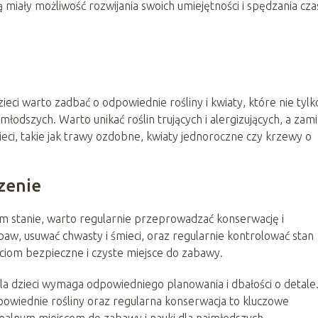
 miały możliwość rozwijania swoich umiejętności i spędzania cz
eci warto zadbać o odpowiednie rośliny i kwiaty, które nie tylk
łodszych. Warto unikać roślin trujących i alergizujących, a zami
ieci, takie jak trawy ozdobne, kwiaty jednoroczne czy krzewy o
zenie
m stanie, warto regularnie przeprowadzać konserwację i
baw, usuwać chwasty i śmieci, oraz regularnie kontrolować stan
ciom bezpieczne i czyste miejsce do zabawy.
a dzieci wymaga odpowiedniego planowania i dbałości o detale
owiednie rośliny oraz regularna konserwacja to kluczowe
dealnym miejscem do zabawy i nauki dla najmłodszych.