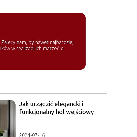
. Zależy nam, by nawet najbardziej
ików w realizacji ich marzeń o
Jak urządzić elegancki i
funkcjonalny hol wejściowy
2024-07-16